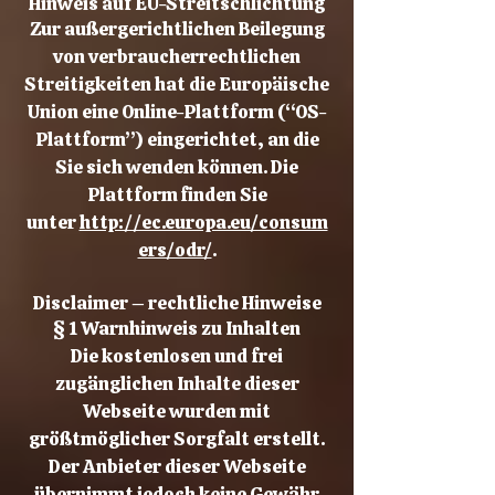
Hinweis auf EU-Streitschlichtung
Zur außergerichtlichen Beilegung
von verbraucherrechtlichen
Streitigkeiten hat die Europäische
Union eine Online-Plattform (“OS-
Plattform”) eingerichtet, an die
Sie sich wenden können. Die
Plattform finden Sie
unter
http://ec.europa.eu/consum
ers/odr/
.
Disclaimer – rechtliche Hinweise
§ 1 Warnhinweis zu Inhalten
Die kostenlosen und frei
zugänglichen Inhalte dieser
Webseite wurden mit
größtmöglicher Sorgfalt erstellt.
Der Anbieter dieser Webseite
übernimmt jedoch keine Gewähr