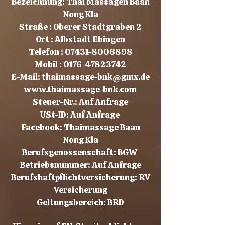
Bezeichnung: Thai Massagen Baan
Nong Kla
Straße : Oberer Stadtgraben 2
Ort : Albstadt Ebingen
Telefon :
07431-8006898
Mobil :
0176-47823742
E-Mail: thaimassage-bnk@gmx.de
www.thaimassage-bnk.com
Steuer-Nr.: Auf Anfrage
USt-ID: Auf Anfrage
Facebook: Thaimassage Baan
Nong Kla
Berufsgenossenschaft: BGW
Betriebsnummer: Auf Anfrage
Berufshaftpflichtversicherung: RV
Versicherung
Geltungsbereich: BRD