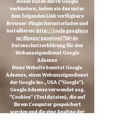
dieser Daten durch Google
verhindern, indem sie das unter
dem folgenden Link verfügbare
Browser-Plugin herunterladen und
installieren:
http://tools.google.co
m/dlpage/gaoptout?hl=de
Datenschutzerklärung für den
Webanzeigendienst Google
Adsense
Diese Website benutzt Google
Adsense, einen Webanzeigendienst
der Google Inc., USA ("Google").
Google Adsense verwendet sog.
"Cookies" (Textdateien), die auf
Ihrem Computer gespeichert
werden und die eine Analyse der
Benutzung der Website durch Sie
ermöglicht. Google Adsense